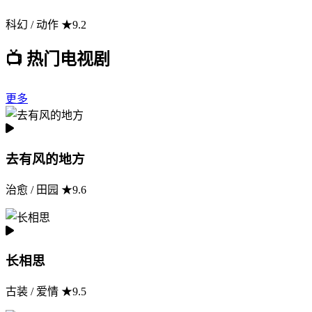
科幻 / 动作 ★9.2
📺 热门电视剧
更多
去有风的地方
治愈 / 田园 ★9.6
长相思
古装 / 爱情 ★9.5