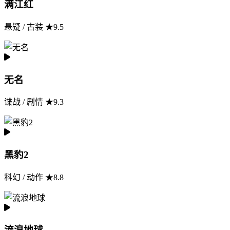
满江红
悬疑 / 古装 ★9.5
无名
谍战 / 剧情 ★9.3
黑豹2
科幻 / 动作 ★8.8
流浪地球